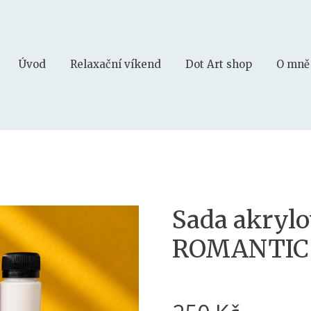
Úvod
Relaxační víkend
Dot Art shop
O mně
Sada akrylo
ROMANTIC